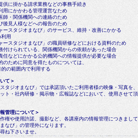
提供に掛かる請求業務などの事務手続き
利用にかかわる管理運営なため
医師・関係機関への連絡のため
び後見人様などへの報告のため
ャースタジオまなび」
のサービス、維持・改善にかかる
利用
ャースタジオまなび」
の職員研修などにおける資料のため
務付けられている、関係機関からの依頼があった場合
責任などにかかる公的機関への情報提供が必要な場合
的のために同意を得たものについては、
的の範囲内で利用する
いて＞
スタジオまなび」では承諾頂いたご利用者様の映像・写真を、
ット・社内研修・掲示物・広報誌などにおいて、使用させて頂
報管理について＞
作権や使用許諾、撮影など、各講座内の情報管理につきまして
まなび」の管理外になります。
尋ね下さいませ。