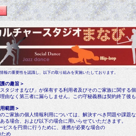
情報の重要性を認識し、以下の取り組みを実施いたしております。
護の趣旨＞
スタジオまなび」が保有する利用者及びそのご家族に関する個
理由なく第三者に漏らしません。この守秘義務は契約終了後も
用範囲＞
のご家族の個人情報利用については、解決すべき問題や課題な
ある場合、および以下の場合に用いらせていただきます。
ービスを円滑に行うために、連携が必要な場合の
ため