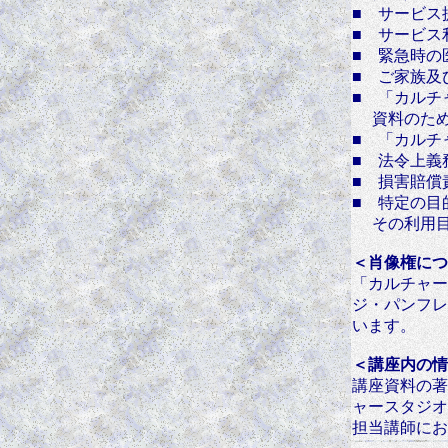
■ サービス
■ サービス
■ 緊急時の
■ ご家族及
■
「カルチ
資料のため
■
「カルチ
■ 法令上義
■ 損害賠償
■ 特定の目
その利用目
＜肖像権につ
「カルチャー
ジ・パンフレ
います。
＜講座内の情
講座資料の著
ャースタジオ
担当講師にお